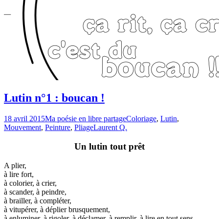
Lutin n°1 : boucan !
18 avril 2015
Ma poésie en libre partage
Coloriage
,
Lutin
,
Mouvement
,
Peinture
,
Pliage
Laurent Q.
Un lutin tout prêt
A plier,
à lire fort,
à colorier, à crier,
à scander, à peindre,
à brailler, à compléter,
à vitupérer, à déplier brusquement,
à enluminer, à rigoler, à déclamer, à remplir, à lire en tout sens…