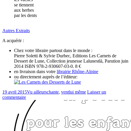
se tiennent
aux herbes
par les dents
Autres Extraits
A acquérir :
Chez votre libraire partout dans le monde :
Pierre Soletti & Sylvie Durbec, Editions Les Carnets de
Dessert de Lune, Collection jeunesse Lalunestlà, Parution juin
2014 ISBN 978-2-930607-03-0. 8 €
en livraison dans votre
librairie Rhône-Alpine
ou directement auprès de l’éditeur:
19 avril 2015
Vu ailleurs
chante
,
vent
lui même
Laisser un
commentaire