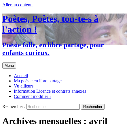
Aller au contenu
Poètes, Poètes, tou-te-s à
l'action !
Poésie folle, en libre partage, pour
enfants curieux.
Menu
Accueil
Ma poésie en libre partage
Vu ailleurs
Information Licence et contrats annexes
Comment modifier ?
Rechercher :
Archives mensuelles : avril