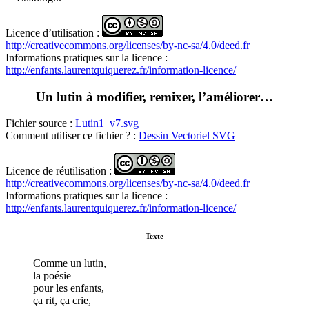
Licence d’utilisation :
http://creativecommons.org/licenses/by-nc-sa/4.0/deed.fr
Informations pratiques sur la licence :
http://enfants.laurentquiquerez.fr/
information-licence
/
Un lutin à modifier, remixer, l’améliorer…
Fichier source :
Lutin1_v7.svg
Comment utiliser ce fichier ? :
Dessin Vectoriel SVG
Licence de réutilisation :
http://creativecommons.org/licenses/by-nc-sa/4.0/deed.fr
Informations pratiques sur la licence :
http://enfants.laurentquiquerez.fr/
information-licence
/
Texte
Comme un lutin,
la poésie
pour les enfants,
ça rit, ça crie,