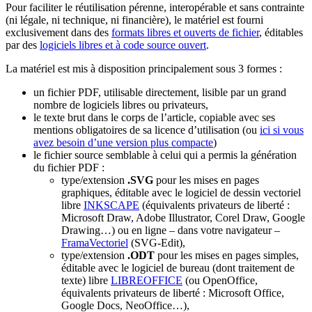
Pour faciliter le réutilisation pérenne, interopérable et sans contrainte
(ni légale, ni technique, ni financière), le matériel est fourni
exclusivement dans des
formats libres et ouverts de fichier
, éditables
par des
logiciels libres et à code source ouvert
.
La matériel est mis à disposition principalement sous 3 formes :
un fichier PDF, utilisable directement, lisible par un grand
nombre de logiciels libres ou privateurs,
le texte brut dans le corps de l’article, copiable avec ses
mentions obligatoires de sa licence d’utilisation (ou
ici si vous
avez besoin d’une version plus compacte
)
le fichier source semblable à celui qui a permis la génération
du fichier PDF :
type/extension
.SVG
pour les mises en pages
graphiques, éditable avec le logiciel de dessin vectoriel
libre
INKSCAPE
(équivalents privateurs de liberté :
Microsoft Draw, Adobe Illustrator, Corel Draw, Google
Drawing…) ou en ligne – dans votre navigateur –
FramaVectoriel
(SVG-Edit),
type/extension
.ODT
pour les mises en pages simples,
éditable avec le logiciel de bureau (dont traitement de
texte) libre
LIBREOFFICE
(ou OpenOffice,
équivalents privateurs de liberté : Microsoft Office,
Google Docs, NeoOffice…),